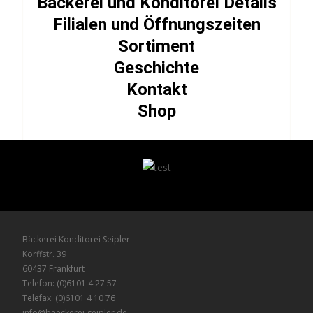
Bäckerei und Konditorei Details
Filialen und Öffnungszeiten
Sortiment
Geschichte
Kontakt
Shop
Bäckerei Konditorei Seipler
Korffstr. 39
60437 Frankfurt
Telefon: (0)6101 4 27 57
Telefax: (0)6101 4 10 76
info@baeckerei-seipler.de