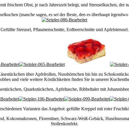
 frischem Obst, je nach Jahreszeit belegt, und Streuselkuchen, der nac
selkuchen (manche sagen, es sei der Beste, den es überhaupt irgendwo 
Gefüllte Streusel, Pflaumenschnitte, Erdbeerschnitte und Apfelstreusel.
 Käsestückchen über Apfelrollen, Nusshörnchen bis hin zu Schokostüc
bes und viele weitere Köstlichkeiten finden Sie in unserer Kuchenthe
estückchen, Quarkstückchen, Apfeltasche, Ribbeltaler mit Johannisbe
chiedenen Varianten das Angebot: gefüllte Kreppel mit roter Fruchtkön
sand, Kokosmakronen, Florentiner, Schwarz-Weiß-Gebäck, Haselnussm
Stollenkonfekt.