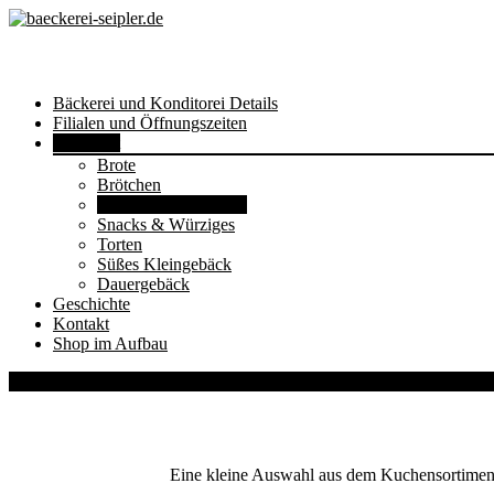
Skip
Bäckerei und Konditorei Details
to
Filialen und Öffnungszeiten
content
Sortiment
Brote
Brötchen
Kuchen & Stückchen
Snacks & Würziges
Torten
Süßes Kleingebäck
Dauergebäck
Geschichte
Kontakt
Shop im Aufbau
09
Sep./24
Eine kleine Auswahl aus dem Kuchensortiment