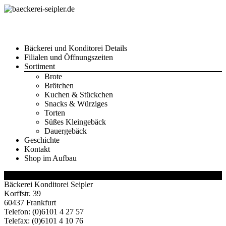
Skip
Bäckerei und Konditorei Details
to
Filialen und Öffnungszeiten
content
Sortiment
Brote
Brötchen
Kuchen & Stückchen
Snacks & Würziges
Torten
Süßes Kleingebäck
Dauergebäck
Geschichte
Kontakt
Shop im Aufbau
/
Bäckerei Konditorei Seipler
Korffstr. 39
60437 Frankfurt
Telefon: (0)6101 4 27 57
Telefax: (0)6101 4 10 76