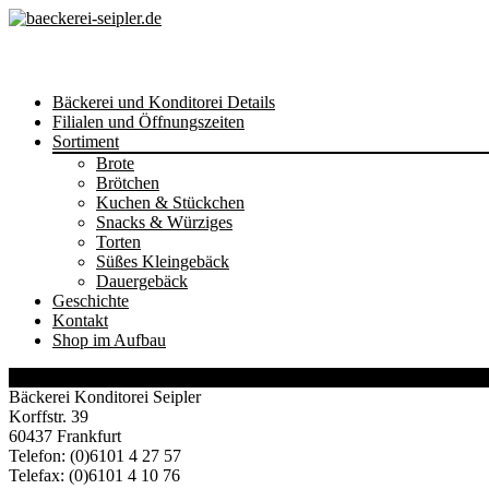
Skip
Bäckerei und Konditorei Details
to
Filialen und Öffnungszeiten
content
Sortiment
Brote
Brötchen
Kuchen & Stückchen
Snacks & Würziges
Torten
Süßes Kleingebäck
Dauergebäck
Geschichte
Kontakt
Shop im Aufbau
27
Juni/24
Bäckerei Konditorei Seipler
Korffstr. 39
60437 Frankfurt
Telefon: (0)6101 4 27 57
Telefax: (0)6101 4 10 76