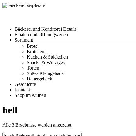
Skip
Bäckerei und Konditorei Details
to
Filialen und Öffnungszeiten
content
Sortiment
Brote
Brötchen
Kuchen & Stückchen
Snacks & Würziges
Torten
Süßes Kleingebäck
Dauergebäck
Geschichte
Kontakt
Shop im Aufbau
hell
Nach
Alle 3 Ergebnisse werden angezeigt
Preis
sortiert: