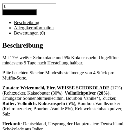
Muffins
mit
In den Warenkorb
weißer
Schokolade
Beschreibung
und
Allergikerinformation
Kokos
Bewertungen (0)
ca.
75g
Beschreibung
Menge
Mit 17% weißer Schokolade und 5% Kokosraspeln. Ungeöffnet
mindestens 5 Tage nach Herstellung haltbar.
Bitte beachten Sie eine Mindestbestellmenge von 4 Stück pro
Muffin-Sorte.
Zutaten
:
Weizenmehl, Eier,
WEISSE SCHOKOLADE
(17%)
(Rohrzucker, Kakaobutter (30%),
Vollmilchpulver (28%),
Emulgator Sonnenblumenlecithin, Bourbon-Vanille*), Zucker,
Butter, Vollmilch,
Kokosraspeln
(5%), Bourbon-Vanillezucker
(Rohrohrzucker, Bourbon-Vanille 8%), Reinweinsteinbackpulver,
Salz
Herkunft
: Deutschland, Ursprung der Hauptzutaten: Deutschland,
Schokolade aus Italien