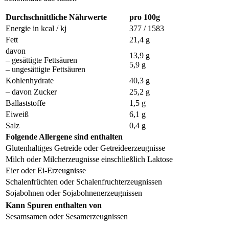
Durchschnittliche Nährwerte
pro 100g
Energie in kcal / kj
377 / 1583
Fett
21,4 g
davon
13,9 g
– gesättigte Fettsäuren
5,9 g
– ungesättigte Fettsäuren
Kohlenhydrate
40,3 g
– davon Zucker
25,2 g
Ballaststoffe
1,5 g
Eiweiß
6,1 g
Salz
0,4 g
Folgende Allergene sind enthalten
Glutenhaltiges Getreide oder Getreideerzeugnisse
Milch oder Milcherzeugnisse einschließlich Laktose
Eier oder Ei-Erzeugnisse
Schalenfrüchten oder Schalenfruchterzeugnissen
Sojabohnen oder Sojabohnenerzeugnissen
Kann Spuren enthalten von
Sesamsamen oder Sesamerzeugnissen