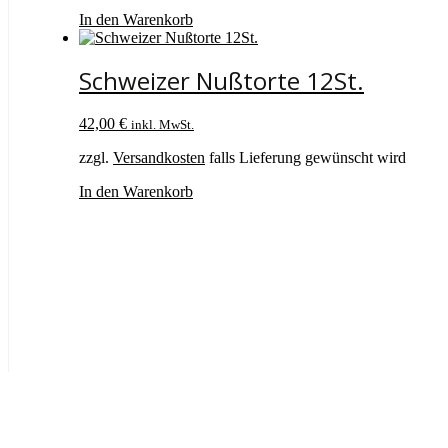
In den Warenkorb
Schweizer Nußtorte 12St.
42,00
€
inkl. MwSt.
zzgl.
Versandkosten
falls Lieferung gewünscht wird
In den Warenkorb
Bäckerei Konditorei Seipler
Korffstr. 39
Ve
60437 Frankfurt
Telefon: (0)6101 4 27 57