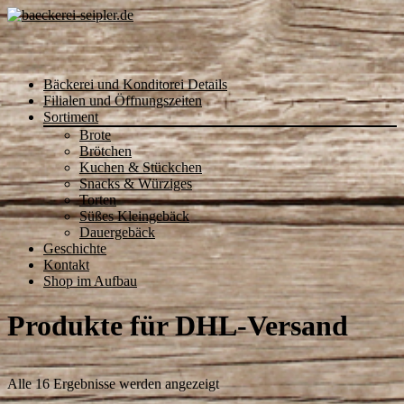
Skip
Bäckerei und Konditorei Details
to
Filialen und Öffnungszeiten
content
Sortiment
Brote
Brötchen
Kuchen & Stückchen
Snacks & Würziges
Torten
Süßes Kleingebäck
Dauergebäck
Geschichte
Kontakt
Shop im Aufbau
Produkte für DHL-Versand
Nach
Alle 16 Ergebnisse werden angezeigt
Preis