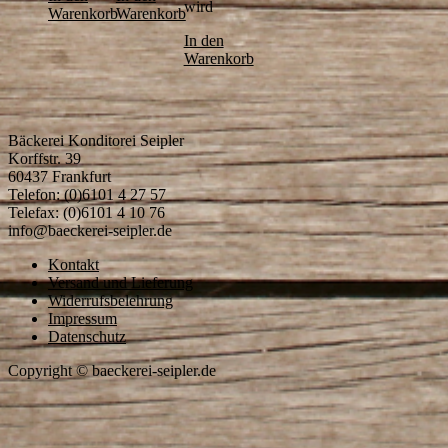
wird
Warenkorb
Warenkorb
In den
Warenkorb
Bäckerei Konditorei Seipler
Korffstr. 39
60437 Frankfurt
Telefon: (0)6101 4 27 57
Telefax: (0)6101 4 10 76
info@baeckerei-seipler.de
Kontakt
Versand und Lieferung
Widerrufsbelehrung
Impressum
Datenschutz
Copyright © baeckerei-seipler.de