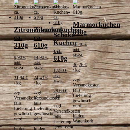
Marmorkuchen
Zitronenkuchen
Zitronenkuchen
610g
Schoko-
ca.
ca.
Kuchen
310g
610g
18,46
€
ca.
inkl.
MwSt.
610g
9,90
€
14,90
€
inkl.
inkl.
30,26
€
MwSt.
MwSt.
/
kg
17,50
€
inkl.
31,94
€
24,43
€
zzgl.
MwSt.
/
kg
/
kg
Versandkosten
falls
28,69
€
zzgl.
zzgl.
Lieferung
/
kg
Versandkosten
Versandkosten
gewünscht
falls
falls
zzgl.
wird
Lieferung
Lieferung
Versandkosten
gewünscht
gewünscht
In den
falls
wird
wird
Warenkorb
Lieferung
gewünscht
In den
In den